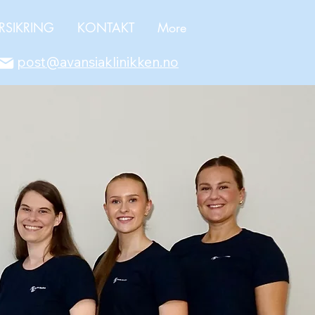
RSIKRING
KONTAKT
More
post@avansiaklinikken.no