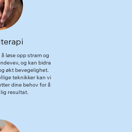
terapi
l å løse opp stram og
indevev, og kan bidra
 og økt bevegelighet.
llige teknikker kan vi
tter dine behov for å
ig resultat.