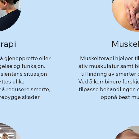
rapi
Muskel
å gjenopprette eller
Muskelterapi hjelper ti
else og funksjon.
stiv muskulatur samt b
sientens situasjon
til lindring av smerter
ttes ulike
Ved å kombinere forskje
 å redusere smerte,
tilpasse behandlingen e
orebygge skader.
oppnå best mul