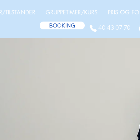
R/TILSTANDER
GRUPPETIMER/KURS
PRIS OG FO
BOOKING
40 43 07 70