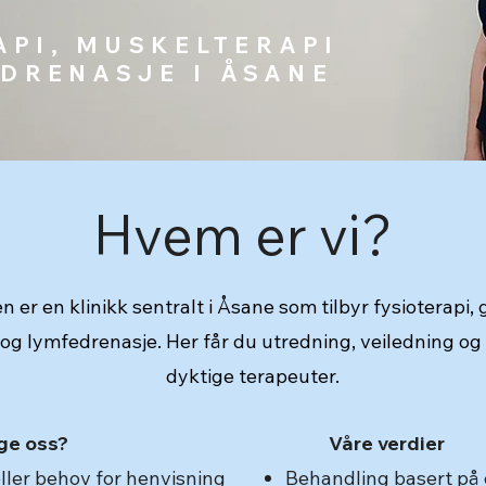
API, MUSKELTERAPI
DRENASJE I ÅSANE
Hvem er vi?
n er en klinikk sentralt i Åsane som tilbyr fysioterapi,
og lymfedrenasje. Her får du utredning, veiledning og
dyktige terapeuter.
ge oss?
Våre verdier
eller behov for henvisning
Behandling basert på 