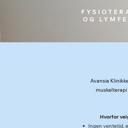
FYSIOTER
OG LYMFE
Avansia Klinikke
muskelterapi 
Hvorfor vel
Ingen ventetid, 