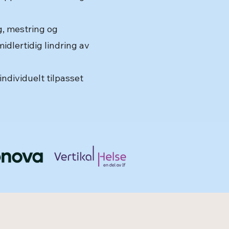
g, mestring og
midlertidig lindring av
ndividuelt tilpasset