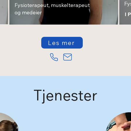
Fy
Fysioterapeut, muskelterapeut
og medeier
I 
Les mer
Tjenester