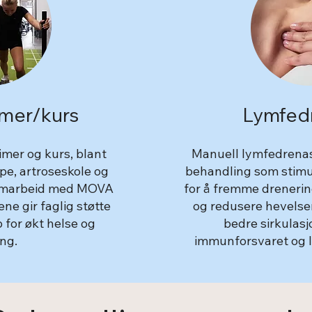
mer/kurs
Lymfed
timer og kurs, blant
Manuell lymfedrenasj
e, artroseskole og
behandling som stimu
 samarbeid med MOVA
for å fremme drenerin
ne gir faglig støtte
og redusere hevelser
p for økt helse og
bedre sirkulasj
ng.
immunforsvaret og l