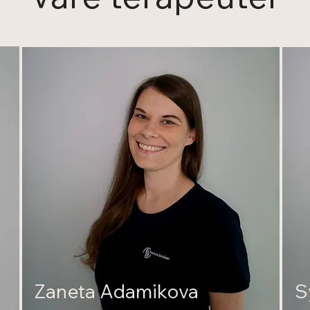
Zaneta Adamikova
S