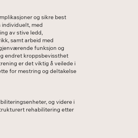
mplikasjoner og sikre best
s individuelt, med
ng av stive ledd,
rikk, samt arbeid med
e gjenværende funksjon og
og endret kroppsbevissthet
trening er det viktig å veilede i
ette for mestring og deltakelse
abiliteringsenheter, og videre i
rukturert rehabilitering etter