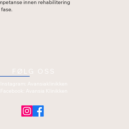
mpetanse innen rehabilitering
 fase.
FØLG OSS
Instagram: Avansiaklinikken
Facebook: Avansia Klinikken