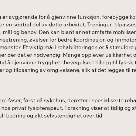
ag er avgjørende for å gjenvinne funksjon, forebygge ko
 er en sentral del av dette arbeidet. Treningen tilpasse
 mål og behov. Den kan blant annet omfatte mobiliseri
nsetrening, øvelser for bedre koordinasjon og finmoto
ønster. Et viktig mål i rehabiliteringen er å stimuler
er der det er nødvendig. Mange opplever usikkerhet 
tid å gjenvinne trygghet i bevegelse. I tillegg til fysisk 
r og tilpasning av omgivelsene, slik at det legges til r
lere faser, først på sykehus, deretter i spesialiserte reh
s privat fysioterapeut. Forskning viser at tidlig og st
ll bedring og økt selvstendighet over tid.