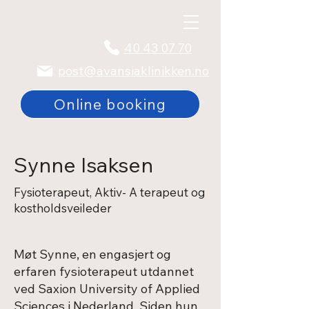
40 43 07 70
post@avansiaklinikken.no
Online booking
Synne Isaksen
Fysioterapeut, Aktiv- A terapeut og
kostholdsveileder
Møt Synne, en engasjert og
erfaren fysioterapeut utdannet
ved Saxion University of Applied
Sciences i Nederland. Siden hun