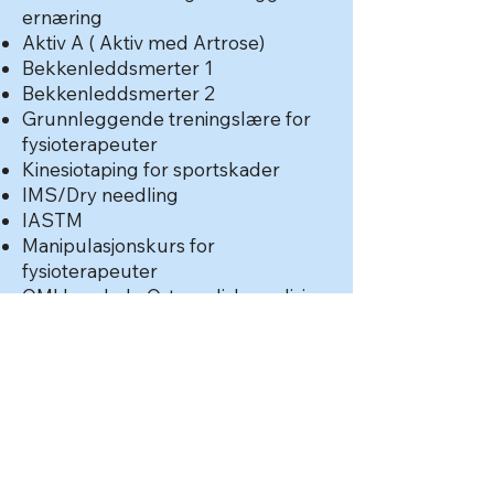
ernæring
Aktiv A ( Aktiv med Artrose)
Bekkenleddsmerter 1
Bekkenleddsmerter 2
Grunnleggende treningslære for
fysioterapeuter
Kinesiotaping for sportskader
IMS/Dry needling
IASTM
Manipulasjonskurs for
fysioterapeuter
OMI Lumbal - Ortopedisk medisin
lumbal ( korsrygg)
Strong mama
Achilles og fremre knesmerter
Halebensmerter
Grunnkurs i trykkbølge