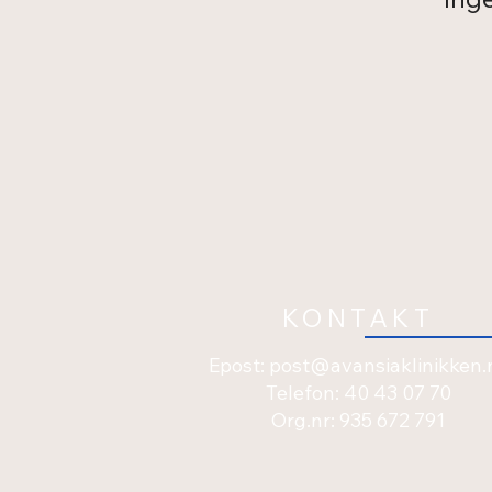
KONTAKT
Epost:
post@avansiaklinikken.
Telefon:
40 43 07 70
Org.nr: 935 672 791