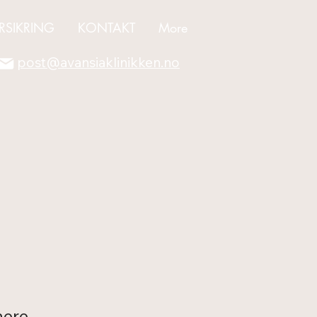
RSIKRING
KONTAKT
More
post@avansiaklinikken.no
nere.