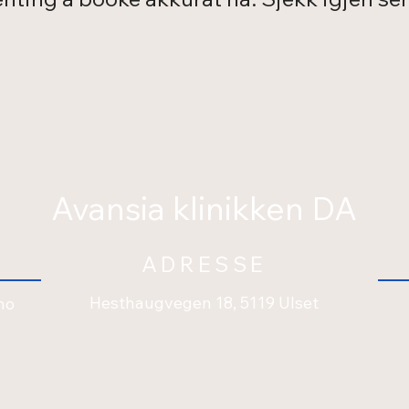
Avansia klinikken DA
ADRESSE
Hesthaugvegen 18, 5119 Ulset
no