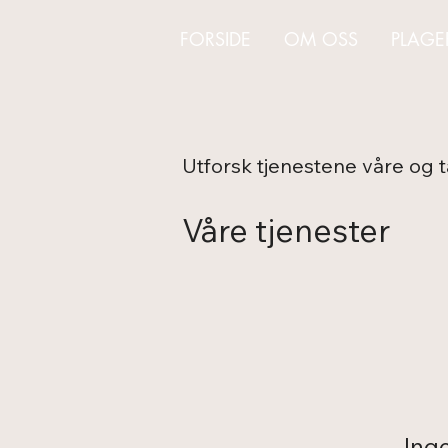
FORSIDE
OM OSS
PLAGE
Utforsk tjenestene våre og 
Våre tjenester
Inge