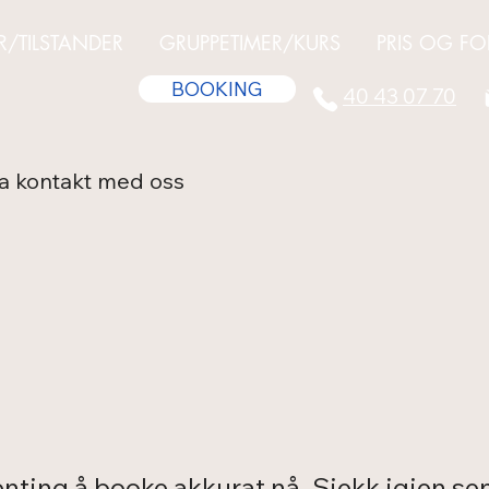
R/TILSTANDER
GRUPPETIMER/KURS
PRIS OG FO
BOOKING
40 43 07 70
ta kontakt med oss
nting å booke akkurat nå. Sjekk igjen se